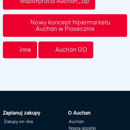
Współpraca Auchan_bp
Nowy koncept hipermarketu
Auchan w Piasecznie
inne
Auchan GO
Zaplanuj zakupy
O Auchan
Zakupy on-line
Auchan
Nasze gazetki