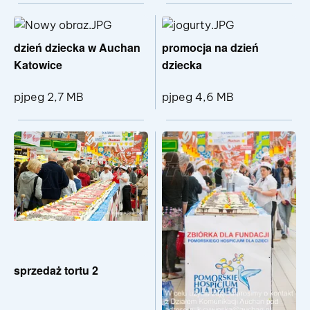
dzień dziecka w Auchan
promocja na dzień
Katowice
dziecka
pjpeg 2,7 MB
pjpeg 4,6 MB
Pokaż szczegóły pliku dzień dzi
Poka
sprzedaż tortu 2