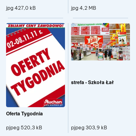
jpg 427,0 kB
jpg 4,2 MB
Pokaż szczegóły pliku IMGP6234.jpg
Pokaż sz
strefa - Szkoła Łał
Oferta Tygodnia
pjpeg 303,9 kB
pjpeg 520,3 kB
Pokaż szc
Pokaż szczegóły pliku Oferta Tygodnia