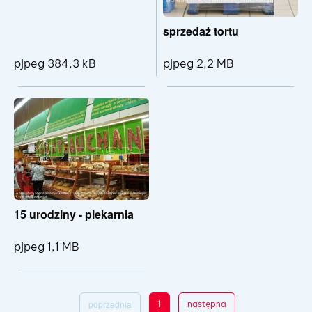
sprzedaż tortu
pjpeg 384,3 kB
pjpeg 2,2 MB
Pokaż szczegóły pliku sprzedaż tortu 2
Pokaż sz
15 urodziny - piekarnia
pjpeg 1,1 MB
Pokaż szczegóły pliku 15 urodziny - pi
poprzednia
1
następna