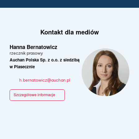
polskich
produktach i
technologii
Kontakt dla mediów
Hanna Bernatowicz
rzecznik prasowy
Auchan Polska Sp. z o.o. z siedzibą
w Piasecznie
h.bernatowicz@auchan.pl
Szczegółowe informacje