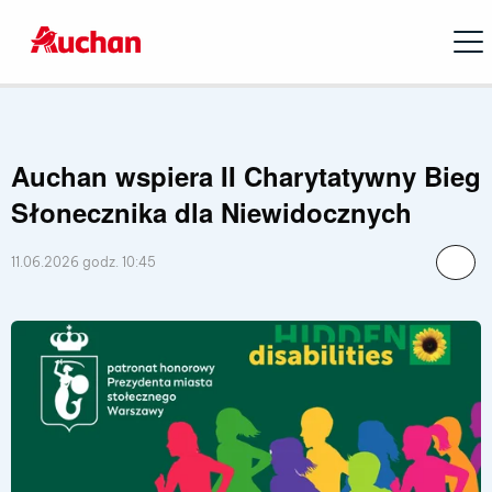
Open
Auchan wspiera II Charytatywny Bieg
Słonecznika dla Niewidocznych
11.06.2026 godz. 10:45