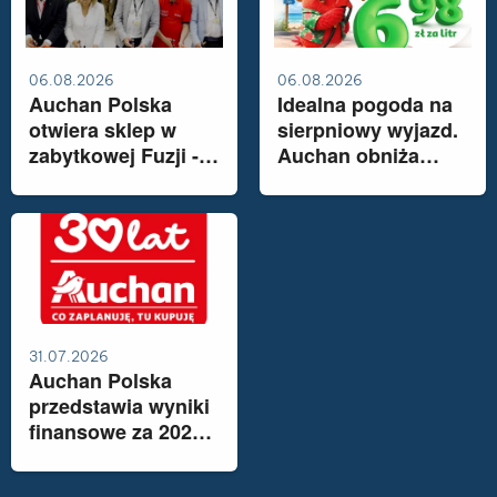
06.08.2026
06.08.2026
Auchan Polska
Idealna pogoda na
otwiera sklep w
sierpniowy wyjazd.
zabytkowej Fuzji -
Auchan obniża
industrialnym sercu
cenę Pb95 do 6,98
Łodzi
zł/l
31.07.2026
Auchan Polska
przedstawia wyniki
finansowe za 2025
rok. Sieć rozwija
ofertę opartą na