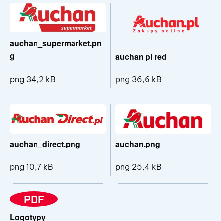
auchan_supermarket.pn
g
auchan pl red
png 34,2 kB
png 36,6 kB
Pokaż szczegóły pliku auchan_superm
Pokaż sz
auchan_direct.png
auchan.png
png 10,7 kB
png 25,4 kB
Pokaż szczegóły pliku auchan_direct.
Pokaż sz
PDF
Logotypy