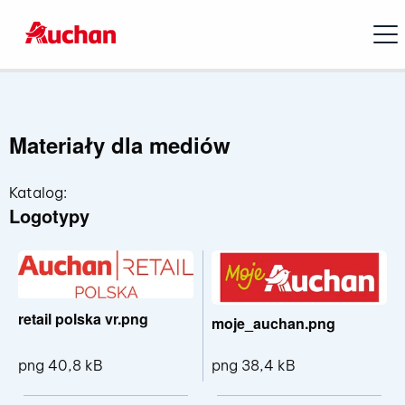
Open
Materiały dla mediów
Katalog:
Logotypy
retail polska vr.png
moje_auchan.png
png 40,8 kB
png 38,4 kB
Pokaż szczegóły pliku retail polska vr.
Pokaż sz