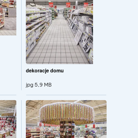
dekoracje domu
jpg 5,9 MB
Pokaż szczegóły pliku dekoracje stołu
Pokaż szczegóły pli