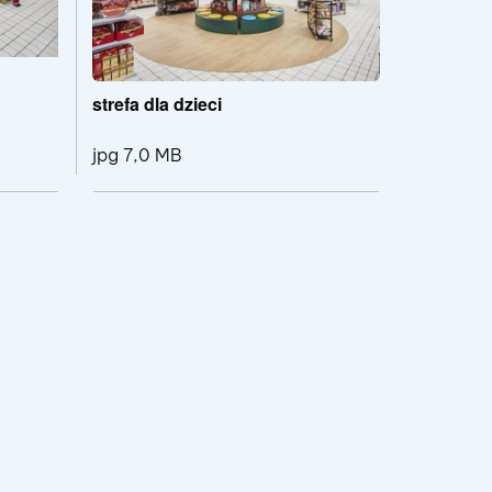
strefa dla dzieci
jpg 7,0 MB
Pokaż szczegóły pliku strefa sezonowa
Pokaż szczegóły plik