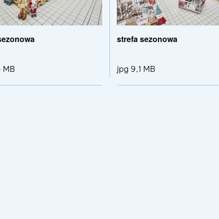
 sezonowa
strefa sezonowa
5 MB
jpg 9,1 MB
pliku sprzęt gospodarstwa domowego
Pokaż szczegóły pliku strefa sezonowa