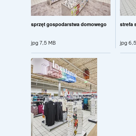
sprzęt gospodarstwa domowego
strefa
jpg 7,5 MB
jpg 6,
Pokaż szczegóły 