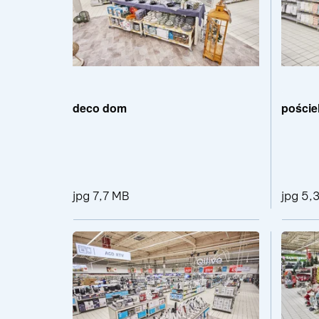
deco dom
poście
jpg 7,7 MB
jpg 5,
Pokaż szczegóły 