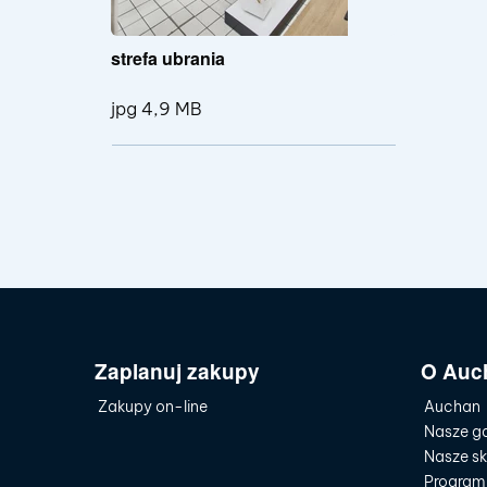
strefa ubrania
jpg 4,9 MB
Pokaż szczegóły p
Zaplanuj zakupy
O Auc
Zakupy on-line
Auchan
Nasze ga
Nasze sk
Program