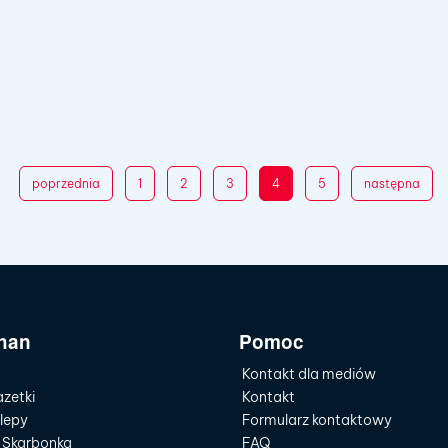
liku strefa ubrania
poprzednia
1
2
3
4
5
następna
han
Pomoc
Kontakt dla mediów
zetki
Kontakt
lepy
Formularz kontaktowy
 Skarbonka
FAQ