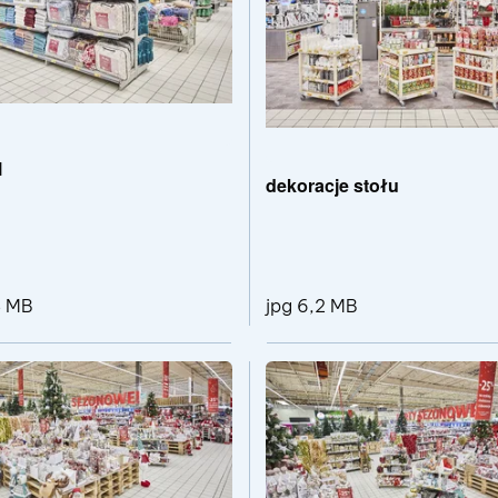
l
dekoracje stołu
jpg 6,2 MB
3 MB
pliku deco dom
Pokaż szczegóły pliku pościel