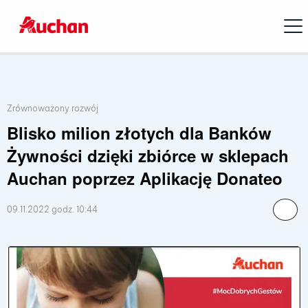
Open
Lista przynależnych kategorii publikacji
Zrównoważony rozwój
Blisko milion złotych dla Banków
Żywności dzięki zbiórce w sklepach
Auchan poprzez Aplikację Donateo
09.11.2022 godz. 10:44