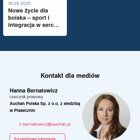
drób, wieprzowina
Zrównoważony
18.09.2025
rozwój
czy wyroby
Nowe życie dla
boiska – sport i
cukiernicze, udział
integracja w sercu
ten wynosi 100%. ...
Lublina ze
wsparciem Fundacji
Auchan
Kontakt dla mediów
Hanna Bernatowicz
rzecznik prasowy
Auchan Polska Sp. z o.o. z siedzibą
w Piasecznie
h.bernatowicz@auchan.pl
Szczegółowe informacje