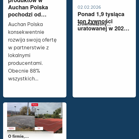
produktów w
Auchan Polska
02.02.2026
Ponad 1,9 tysiąca
pochodzi od
ton żywności
krajowych
Należy do kategorii:
Zrównoważony
Auchan Polska
uratowanej w 2025
dostawców
rozwój
konsekwentnie
roku dzięki
rozwija swoją ofertę
współpracy
w partnerstwie z
Auchan Polska i
lokalnymi
Banków Żywności
producentami.
Obecnie 88%
wszystkich
produktów
dostępnych w
czytaj więcej
sklepach sieci
pochodzi od polskich
dostawców, a w
kategoriach świeżej
żywności, takich jak
Należy do kategorii:
O firmie,