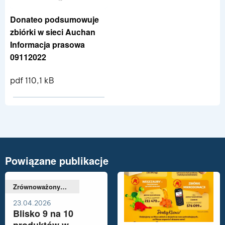
Donateo podsumowuje
zbiórki w sieci Auchan
Informacja prasowa
09112022
pdf 110,1 kB
Pokaż szczegóły pliku Donateo podsum
Powiązane publikacje
Zrównoważony
rozwój,
O firmie
23.04.2026
Blisko 9 na 10