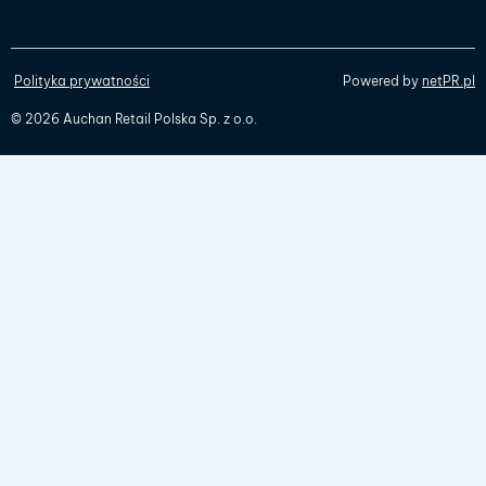
Polityka prywatności
Powered by
netPR.pl
© 2026 Auchan Retail Polska Sp. z o.o.