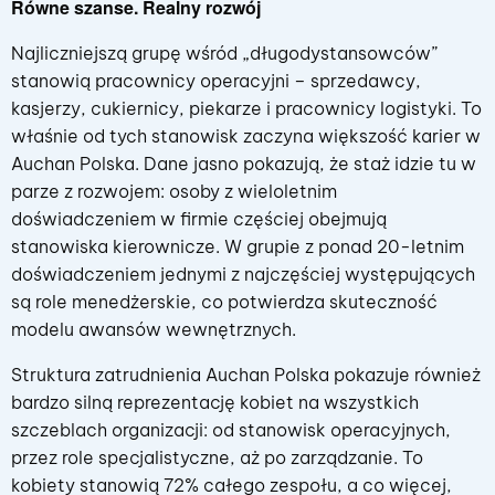
Równe szanse. Realny rozwój
Najliczniejszą grupę wśród „długodystansowców”
stanowią pracownicy operacyjni – sprzedawcy,
kasjerzy, cukiernicy, piekarze i pracownicy logistyki. To
właśnie od tych stanowisk zaczyna większość karier w
Auchan Polska. Dane jasno pokazują, że staż idzie tu w
parze z rozwojem: osoby z wieloletnim
doświadczeniem w firmie częściej obejmują
stanowiska kierownicze. W grupie z ponad 20-letnim
doświadczeniem jednymi z najczęściej występujących
są role menedżerskie, co potwierdza skuteczność
modelu awansów wewnętrznych.
Struktura zatrudnienia Auchan Polska pokazuje również
bardzo silną reprezentację kobiet na wszystkich
szczeblach organizacji: od stanowisk operacyjnych,
przez role specjalistyczne, aż po zarządzanie. To
kobiety stanowią 72% całego zespołu, a co więcej,