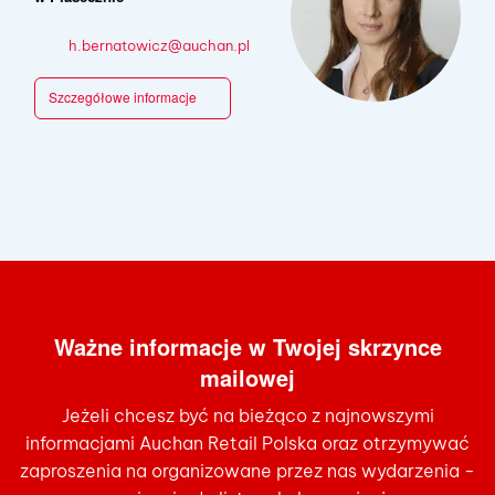
h.bernatowicz@auchan.pl
Szczegółowe informacje
Ważne informacje w Twojej skrzynce
mailowej
Jeżeli chcesz być na bieżąco z najnowszymi
informacjami Auchan Retail Polska oraz otrzymywać
zaproszenia na organizowane przez nas wydarzenia -