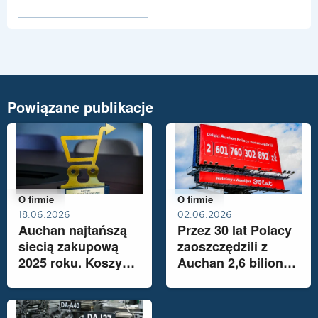
Pokaż szczegóły pliku Pracownicy Auc
Powiązane publikacje
Należy do kategorii:
O firmie
Należy do kategorii:
O firmie
18.06.2026
02.06.2026
Auchan najtańszą
Przez 30 lat Polacy
siecią zakupową
zaoszczędzili z
2025 roku. Koszyk
Auchan 2,6 biliona.
tańszy o blisko 40
Licznik wciąż
zł od średniej
rośnie
rynkowej – dane