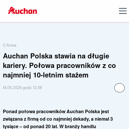
Open
Lista przynależnych kategorii publikacji
O firmie
Auchan Polska stawia na długie
kariery. Połowa pracowników z co
najmniej 10-letnim stażem
14.05.2026 godz. 12:38
Ponad połowa pracowników Auchan Polska jest
związana z firmą od co najmniej dekady, a niemal 3
tysiące – od ponad 20 lat. W branży handlu