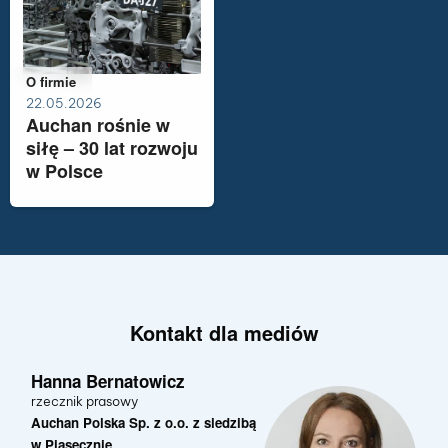
ASM Group
Należy do kategorii:
O firmie
22.05.2026
Auchan rośnie w
siłę – 30 lat rozwoju
w Polsce
Kontakt dla mediów
Hanna Bernatowicz
rzecznik prasowy
Auchan Polska Sp. z o.o. z siedzibą
w Piasecznie