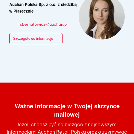
Auchan Polska Sp. z o.o. z siedzibą
w Piasecznie
h.bernatowicz@auchan.pl
Szczegółowe informacje
Ważne informacje w Twojej skrzynce
mailowej
Jeżeli chcesz być na bieżąco z najnowszymi
informacjami Auchan Retail Polska oraz otrzymywać