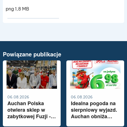
png 1,8 MB
Pokaż szczegóły pliku SpotifyPlaylista
Powiązane publikacje
06.08.2026
06.08.2026
Auchan Polska
Idealna pogoda na
otwiera sklep w
sierpniowy wyjazd.
zabytkowej Fuzji -
Auchan obniża
industrialnym sercu
cenę Pb95 do 6,98