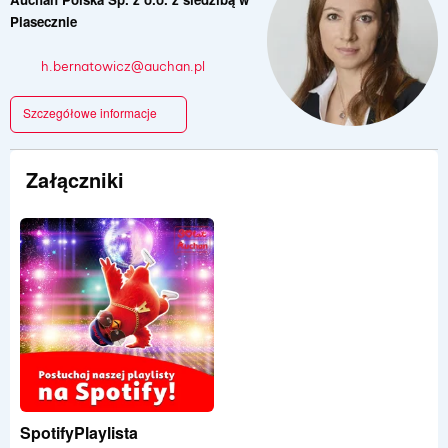
Piasecznie
h.bernatowicz@auchan.pl
Szczegółowe informacje
Załączniki
SpotifyPlaylista