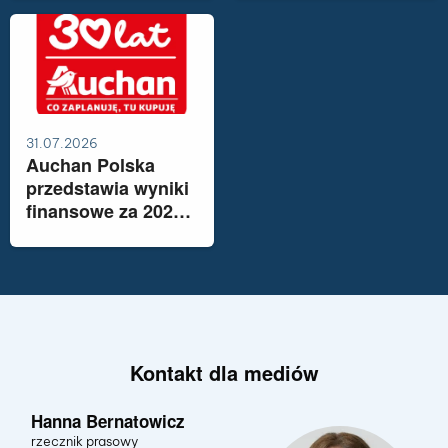
Łodzi
zł/l
31.07.2026
Auchan Polska
przedstawia wyniki
finansowe za 2025
rok. Sieć rozwija
ofertę opartą na
polskich
produktach i
technologii
Kontakt dla mediów
Hanna Bernatowicz
rzecznik prasowy