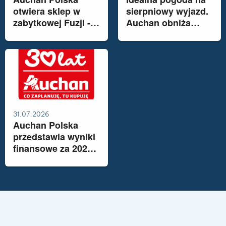
otwiera sklep w
sierpniowy wyjazd.
zabytkowej Fuzji -
Auchan obniża
industrialnym sercu
cenę Pb95 do 6,98
Łodzi
zł/l
31.07.2026
Auchan Polska
przedstawia wyniki
finansowe za 2025
rok. Sieć rozwija
ofertę opartą na
polskich
produktach i
technologii